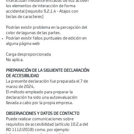
interactúan mediante entradas de voz activen
los elementos de interacción de forma
accidental [requisito 9.2.1.4 - Atajos con
teclas de caracteres]
Podrían existir problema en la percepción del
color de lagunas de las partes.
Podrían existir fallos puntuales de edición en
alguna página web
Carga desproporcionada
No aplica.
PREPARACIÓN DE LA SIGUIENTE DECLARACIÓN
DE ACCESIBILIDAD
La presente declaración fue preparada el 7 de
marzo de 2024.
El método empleado para preparar la
declaración ha sido una autoevaluación
llevada a cabo por la propia empresa.
OBSERVACIONES Y DATOS DE CONTACTO
Puede realizar comunicaciones sobre
requisitos de accesibilidad (artículo 10.2.a del
RD 1112/2018) como, por ejemplo: