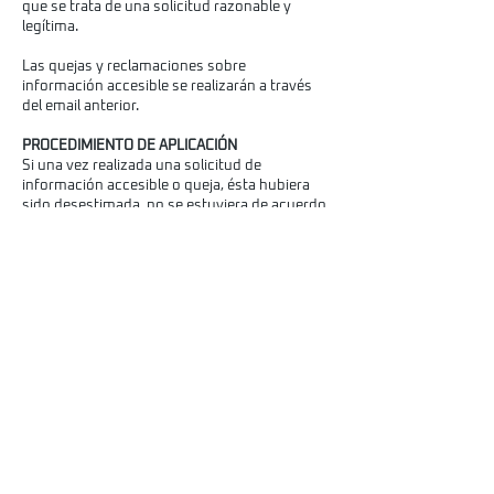
que se trata de una solicitud razonable y
legítima.
Las quejas y reclamaciones sobre
información accesible se realizarán a través
del email anterior.
PROCEDIMIENTO DE APLICACIÓN
Si una vez realizada una solicitud de
información accesible o queja, ésta hubiera
sido desestimada, no se estuviera de acuerdo
con la decisión adoptada, o la respuesta no
cumpliera los requisitos contemplados en el
artículo 12.5, la persona interesada podrá
iniciar una reclamación. Igualmente se podrá
iniciar una reclamación en el caso de que haya
transcurrido el plazo de veinte días hábiles sin
haber obtenido respuesta.